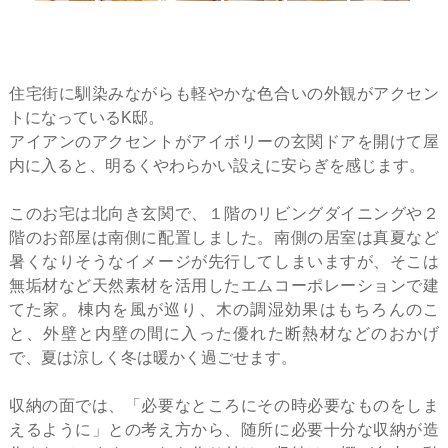
住宅街に馴染みながらも軽やかな色合いの外観がアクセン
トになっているK邸。
アイアンのアクセントがアイボリーの玄関ドアを開けて屋
内に入ると、明るくやわらかい設えに安らぎを感じます。
このお宅は北向き玄関で、１階のリビングダイニングや２
階のお部屋は南側に配置しました。南側の居室は真夏など
暑くなりそうなイメージが先行してしまいますが、そこは
無垢材など天然素材を活用したエムコーポレーションで建
てた家。棟内を風が巡り、木の調湿効果はもちろんのこ
と、外壁と内壁の間に入った優れた断熱材などのおかげ
で、夏は涼しく冬は暖かく過ごせます。
収納の面では、「必要なところにその時必要なものをしま
えるように」との考え方から、随所に必要十分な収納が造