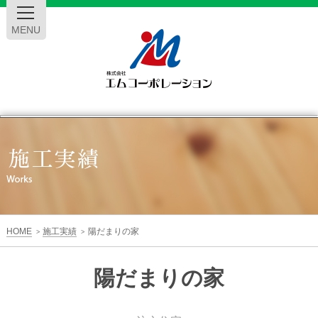
MENU
エ
ム
コ
ー
HOME
施工実績
陽だまりの家
>
>
ポ
陽だまりの家
レ