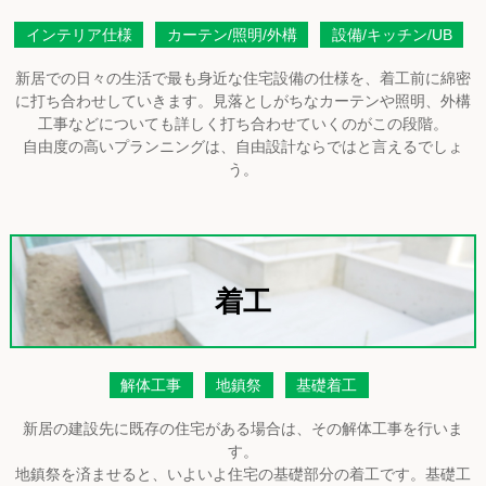
インテリア仕様
カーテン/照明/外構
設備/キッチン/UB
新居での日々の生活で最も身近な住宅設備の仕様を、着工前に綿密
に打ち合わせしていきます。見落としがちなカーテンや照明、外構
工事などについても詳しく打ち合わせていくのがこの段階。
自由度の高いプランニングは、自由設計ならではと言えるでしょ
う。
着工
解体工事
地鎮祭
基礎着工
新居の建設先に既存の住宅がある場合は、その解体工事を行いま
す。
地鎮祭を済ませると、いよいよ住宅の基礎部分の着工です。基礎工