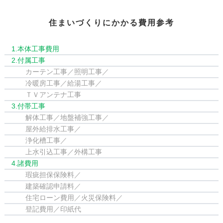
住まいづくりにかかる費用参考
1.本体工事費用
2.付属工事
カーテン工事／照明工事／
冷暖房工事／給湯工事／
ＴＶアンテナ工事
3.付帯工事
解体工事／地盤補強工事／
屋外給排水工事／
浄化槽工事／
上水引込工事／外構工事
4.諸費用
瑕疵担保保険料／
建築確認申請料／
住宅ローン費用／火災保険料／
登記費用／印紙代