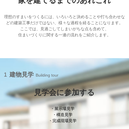
家を建てるまでのあれこれ
ー
理想のすまいをつくるには、いろいろと決めることや打ち合わせな
シ
どの建築工事だけではない、様々な過程を経ることになります。
ここでは、見過ごしてしまいがちな点も含めて、
ョ
住まいづくりに関する一連の流れをご紹介します。
ン
1
建物見学
Building tour
見学会に参加する
展示場見学
構造見学
完成現場見学