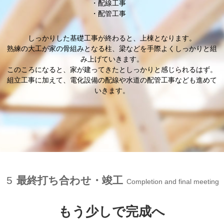
配線工事
配管工事
しっかりした基礎工事が終わると、上棟となります。
熟練の大工が家の骨組みとなる柱、梁などを手際よくしっかりと組
み上げていきます。
このころになると、家が建ってきたとしっかりと感じられるはず。
組立工事に加えて、電化設備の配線や水道の配管工事なども進めて
いきます。
5
最終打ち合わせ・竣工
Completion and final meeting
もう少しで完成へ