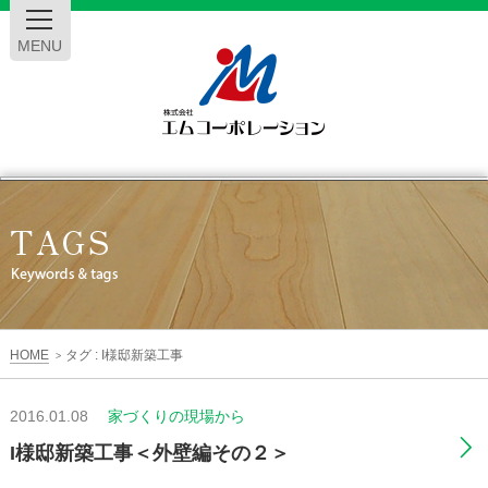
MENU
エ
ム
コ
ー
HOME
タグ : I様邸新築工事
>
ポ
2016.01.08
家づくりの現場から
レ
I様邸新築工事＜外壁編その２＞