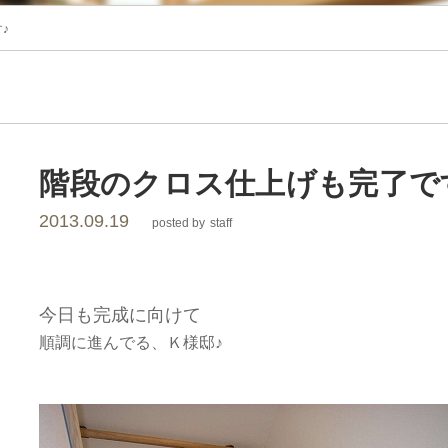
レ
♪
ー
シ
ョ
階段のクロス仕上げも完了で
2013.09.19
posted by
staff
ン
今日も完成に向けて
順調に進んでる、Ｋ様邸♪