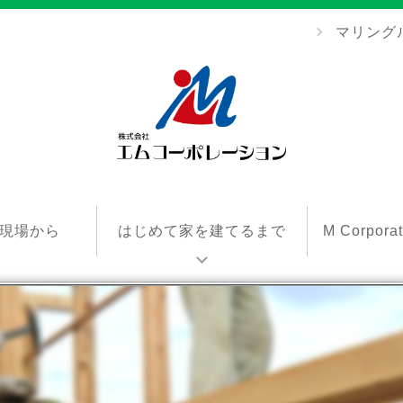
マリング
エ
ム
現場から
はじめて家を建てるまで
M Corpor
コ
ー
ポ