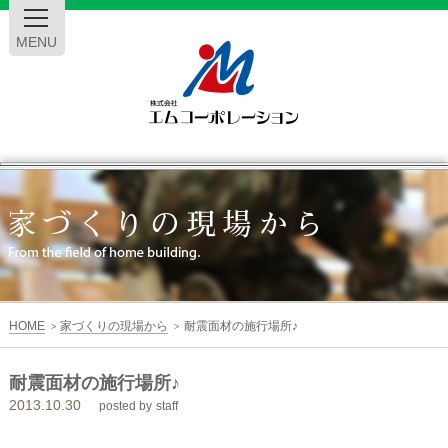
MENU
エ
ム
コ
ー
HOME
家づくりの現場から
耐震面材の施行場所♪
>
>
ポ
耐震面材の施行場所♪
2013.10.30
レ
posted by
staff