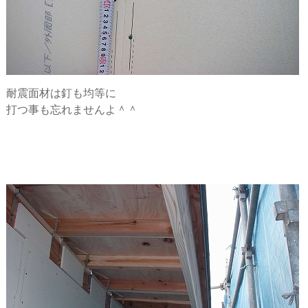
耐震面材は釘も均等に
打つ事も忘れませんよ＾＾