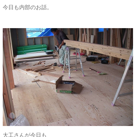
ー
今日も内部のお話。
シ
ョ
ン
大工さんが今日も