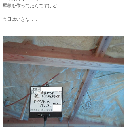
ー
屋根を作ってたんですけど…
シ
今日はいきなり…
ョ
ン