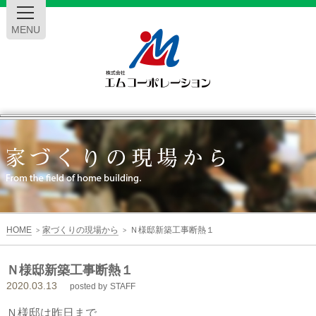
MENU
エ
ム
コ
ー
HOME
家づくりの現場から
Ｎ様邸新築工事断熱１
>
>
ポ
Ｎ様邸新築工事断熱１
2020.03.13
レ
posted by
STAFF
Ｎ様邸は昨日まで