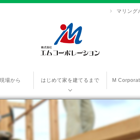
マリング
エ
ム
現場から
はじめて家を建てるまで
M Corpor
コ
ー
ポ