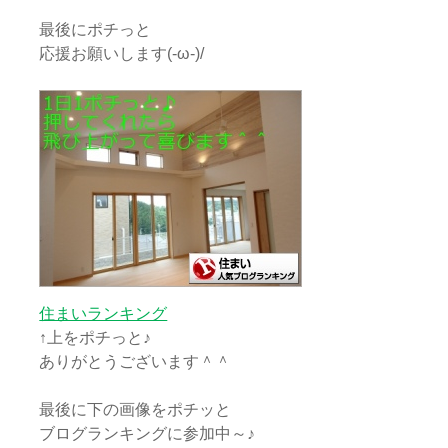
最後にポチっと
応援お願いします(-ω-)/
住まいランキング
↑上をポチっと♪
ありがとうございます＾＾
最後に下の画像をポチッと
ブログランキングに参加中～♪