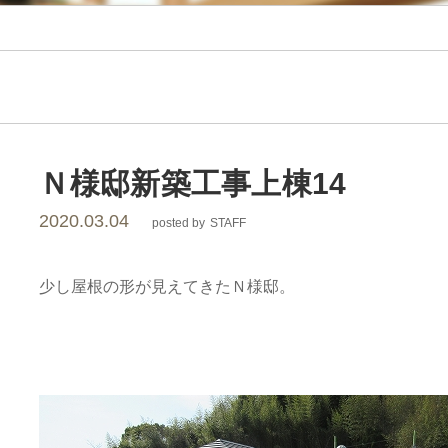
レ
ー
シ
ョ
Ｎ様邸新築工事上棟14
2020.03.04
posted by
STAFF
ン
少し屋根の形が見えてきたＮ様邸。