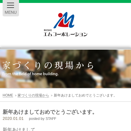
MENU
エ
ム
コ
ー
HOME
家づくりの現場から
新年あけましておめでとうございます。
>
>
ポ
新年あけましておめでとうございます。
2020.01.01
レ
posted by
STAFF
新年あけまして