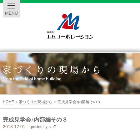
MENU
エ
ム
コ
ー
HOME
家づくりの現場から
完成見学会♪内部編その３
>
>
ポ
完成見学会♪内部編その３
2013.12.01
レ
posted by
staff