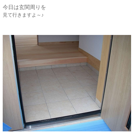
ー
今日は玄関周りを
見て行きますよ～♪
シ
ョ
ン