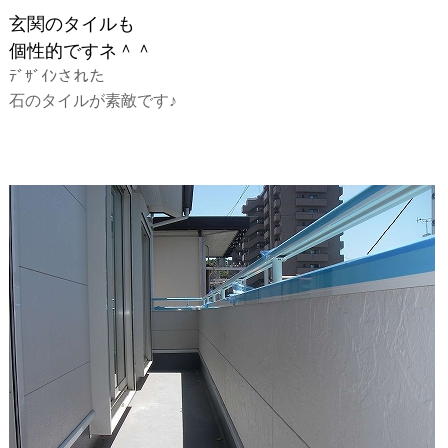
玄関のタイルも
個性的ですネ＾＾
ﾃﾞｻﾞｲﾝされた
石のタイルが素敵です♪