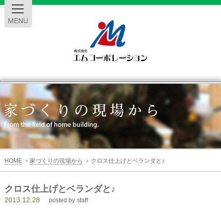
MENU
エ
ム
コ
ー
HOME
家づくりの現場から
クロス仕上げとベランダと♪
>
>
ポ
クロス仕上げとベランダと♪
2013.12.28
レ
posted by
staff