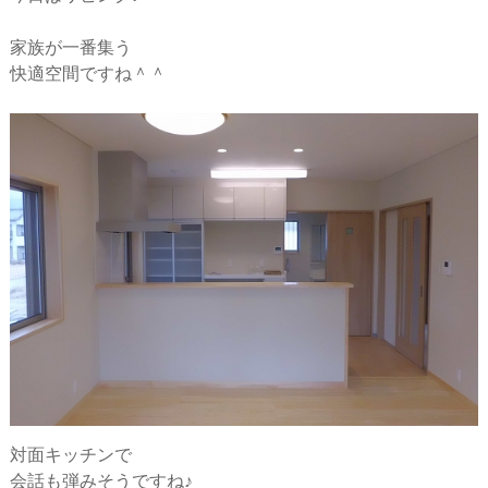
ー
家族が一番集う
シ
快適空間ですね＾＾
ョ
ン
対面キッチンで
会話も弾みそうですね♪