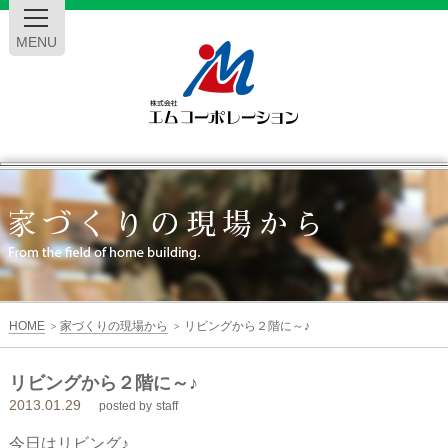
MENU
エ
ム
コ
ー
HOME
家づくりの現場から
リビングから２階に～♪
>
>
ポ
リビングから２階に～♪
2013.01.29
レ
posted by
staff
今日はリビング♪