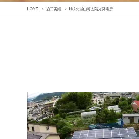
HOME
施工実績
N様の城山町太陽光発電所
>
>