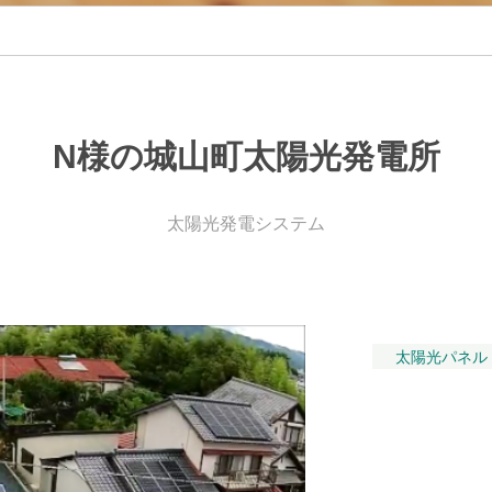
レ
ー
シ
N様の城山町太陽光発電所
ョ
太陽光発電システム
ン
太陽光パネル