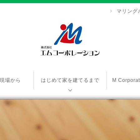
マリング
エ
ム
現場から
はじめて家を建てるまで
M Corpor
コ
ー
ポ