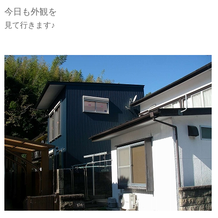
ー
今日も外観を
見て行きます♪
シ
ョ
ン