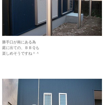
勝手口が南にある為
庭に出ての、ＢＢＱも
楽しめそうですね＾＾