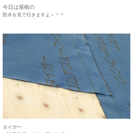
ー
今日は屋根の
防水を見て行きますよ～＾＾
シ
ョ
ン
タイガー