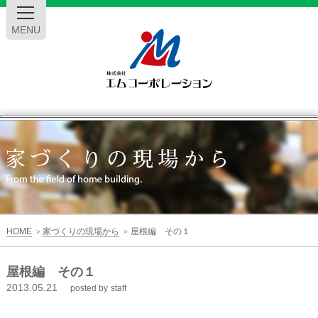
MENU
エ
ム
コ
ー
HOME
家づくりの現場から
屋根編 その１
>
>
ポ
屋根編 その１
2013.05.21
レ
posted by
staff