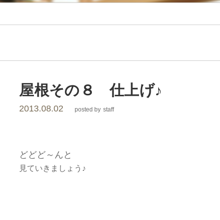
レ
ー
シ
ョ
屋根その８ 仕上げ♪
2013.08.02
posted by
staff
ン
どどど～んと
見ていきましょう♪