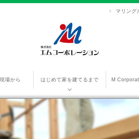
マリング
エ
ム
現場から
はじめて家を建てるまで
M Corpor
コ
ー
ポ