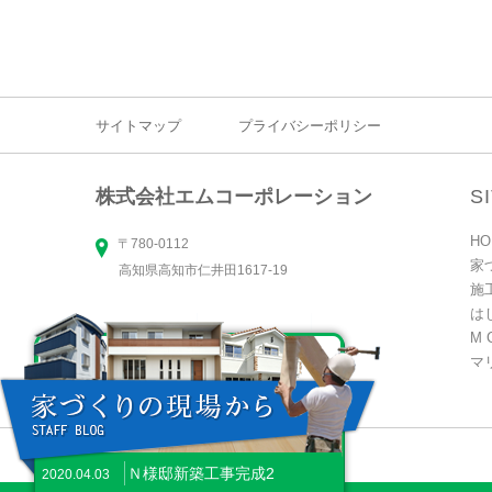
サイトマップ
プライバシーポリシー
株式会社エムコーポレーション
S
HO
〒780-0112
家
高知県高知市仁井田1617-19
施
は
M 
マ
Ｎ様邸新築工事完成2
2020.04.03