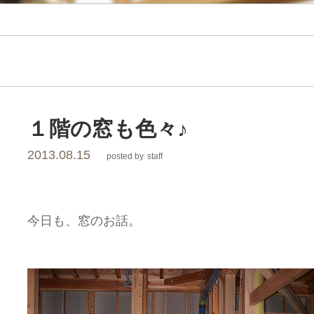
レ
ー
シ
ョ
１階の窓も色々♪
2013.08.15
posted by
staff
ン
今日も、窓のお話。