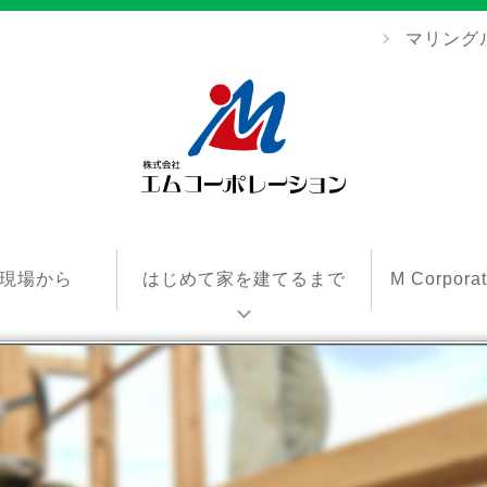
マリング
エ
ム
現場から
はじめて家を建てるまで
M Corpor
コ
ー
ポ