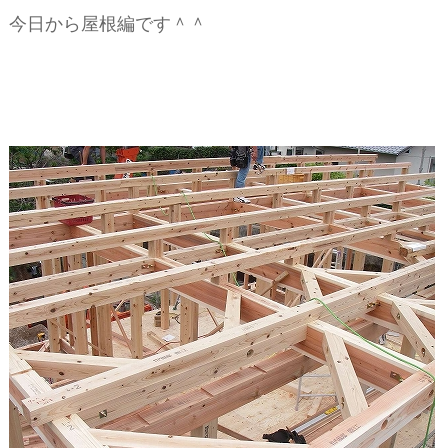
ー
今日から屋根編です＾＾
シ
ョ
ン