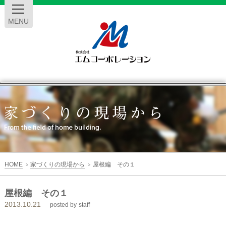
MENU
エ
ム
コ
ー
HOME
家づくりの現場から
屋根編 その１
>
>
ポ
屋根編 その１
2013.10.21
レ
posted by
staff