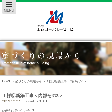
MENU
エ
ム
コ
ー
HOME
家づくりの現場から
Ｔ様邸新築工事＜内部その3＞
>
>
ポ
Ｔ様邸新築工事＜内部その3＞
2019.12.27
レ
posted by
STAFF
内部も急ピッチで