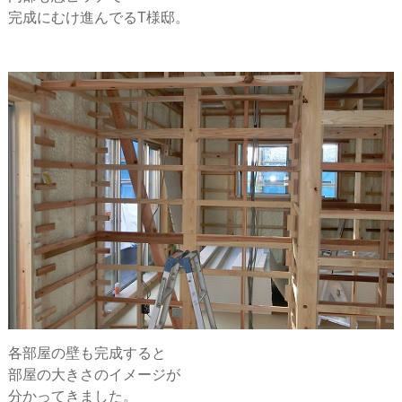
ー
完成にむけ進んでるT様邸。
シ
ョ
ン
各部屋の壁も完成すると
部屋の大きさのイメージが
分かってきました。