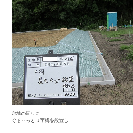
敷地の周りに
ぐる～っとＵ字構を設置し