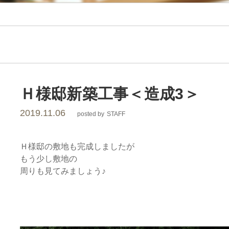
レ
ー
シ
ョ
Ｈ様邸新築工事＜造成3＞
2019.11.06
posted by
STAFF
ン
Ｈ様邸の敷地も完成しましたが
もう少し敷地の
周りも見てみましょう♪