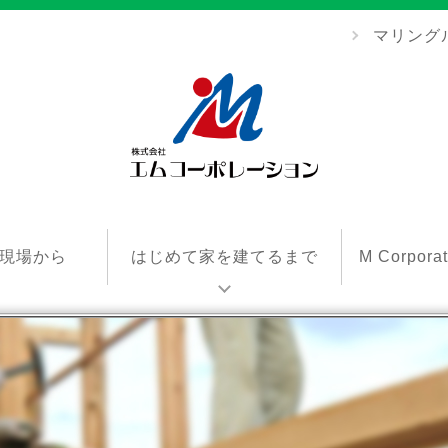
マリング
エ
ム
現場から
はじめて家を建てるまで
M Corpor
コ
ー
ポ