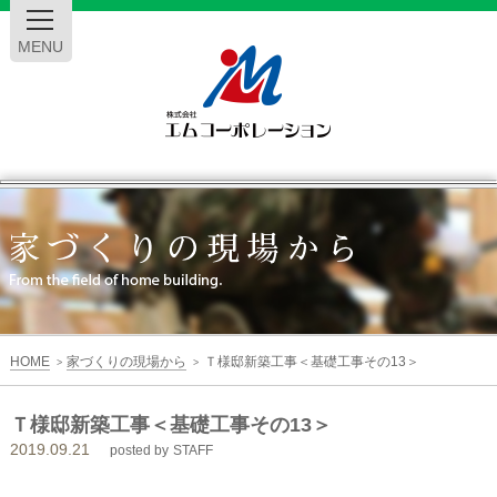
MENU
エ
ム
コ
ー
HOME
家づくりの現場から
Ｔ様邸新築工事＜基礎工事その13＞
>
>
ポ
Ｔ様邸新築工事＜基礎工事その13＞
2019.09.21
レ
posted by
STAFF