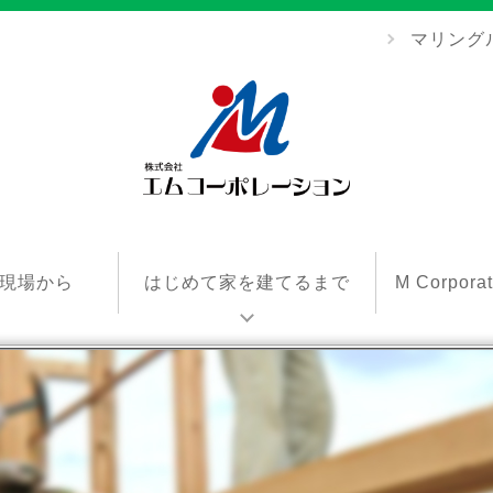
マリング
エ
ム
現場から
はじめて家を建てるまで
M Corpor
コ
ー
ポ