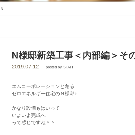
レ
の３
ー
シ
ョ
N様邸新築工事＜内部編＞そ
2019.07.12
posted by
STAFF
ン
エムコーポレーションと創る
ゼロエネルギー住宅のＮ様邸♪
かなり設備もはいって
いよいよ完成へ
って感じですね＾＾