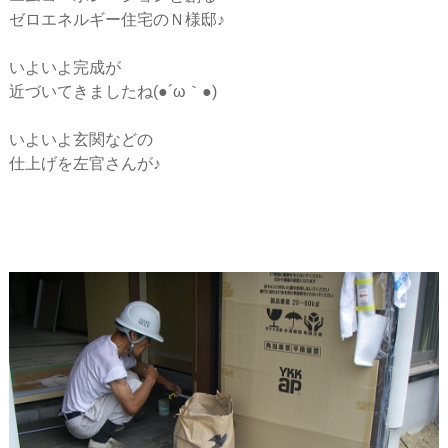
ー
ゼロエネルギー住宅のＮ様邸♪
シ
いよいよ完成が
近づいてきましたね(●´ω｀●)
ョ
いよいよ玄関などの
仕上げを左官さんが♪
ン