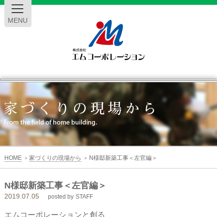
MENU
エ
ム
コ
ー
HOME
家づくりの現場から
N様邸新築工事＜左官編＞
>
>
ポ
N様邸新築工事＜左官編＞
2019.07.05
レ
posted by
STAFF
エムコーポレーションと創る