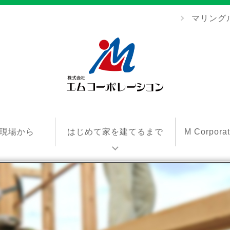
マリング
エ
ム
現場から
はじめて家を建てるまで
M Corpor
コ
ー
ポ