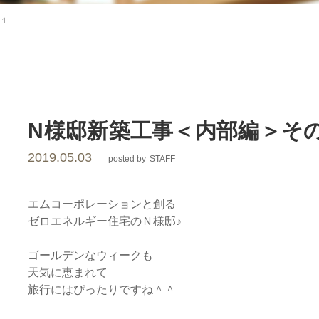
レ
の１
ー
シ
ョ
N様邸新築工事＜内部編＞そ
2019.05.03
posted by
STAFF
ン
エムコーポレーションと創る
ゼロエネルギー住宅のＮ様邸♪
ゴールデンなウィークも
天気に恵まれて
旅行にはぴったりですね＾＾