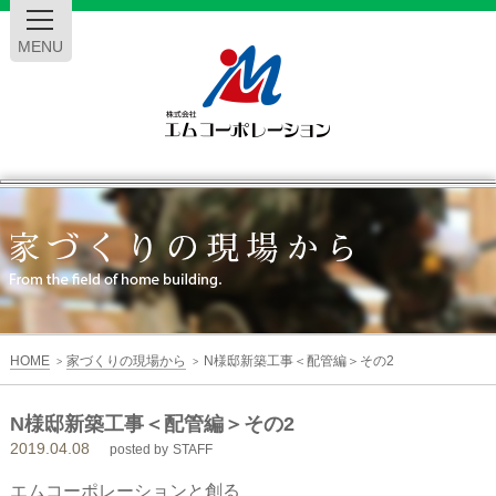
MENU
エ
ム
コ
ー
HOME
家づくりの現場から
N様邸新築工事＜配管編＞その2
>
>
ポ
N様邸新築工事＜配管編＞その2
2019.04.08
レ
posted by
STAFF
エムコーポレーションと創る