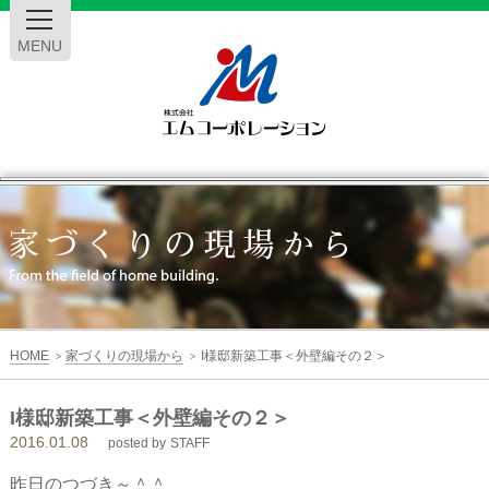
MENU
エ
ム
コ
ー
HOME
家づくりの現場から
I様邸新築工事＜外壁編その２＞
>
>
ポ
I様邸新築工事＜外壁編その２＞
2016.01.08
レ
posted by
STAFF
昨日のつづき～＾＾