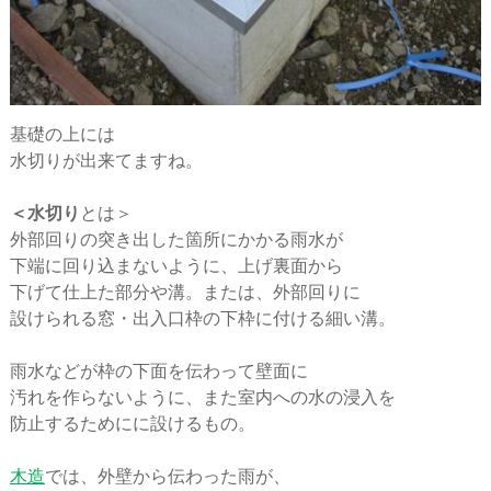
基礎の上には
水切りが出来てますね。
＜水切り
とは＞
外部回りの突き出した箇所にかかる雨水が
下端に回り込まないように、上げ裏面から
下げて仕上た部分や溝。または、外部回りに
設けられる窓・出入口枠の下枠に付ける細い溝。
雨水などが枠の下面を伝わって壁面に
汚れを作らないように、また室内への水の浸入を
防止するためにに設けるもの。
木造
では、外壁から伝わった雨が、