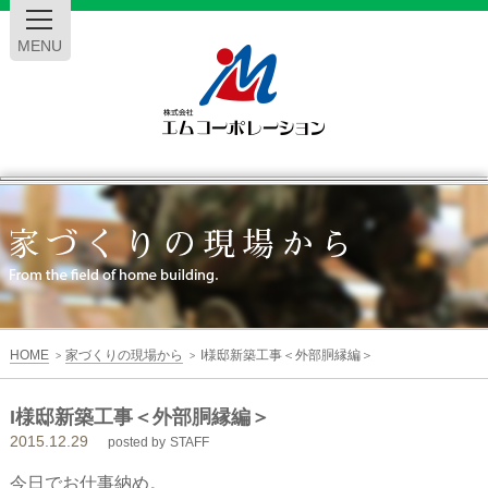
MENU
エ
ム
コ
ー
HOME
家づくりの現場から
I様邸新築工事＜外部胴縁編＞
>
>
ポ
I様邸新築工事＜外部胴縁編＞
2015.12.29
レ
posted by
STAFF
今日でお仕事納め。