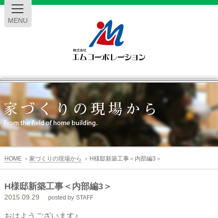
MENU
エ
ム
コ
ー
HOME
家づくりの現場から
H様邸新築工事＜内部編3＞
>
>
ポ
H様邸新築工事＜内部編3＞
2015.09.29
レ
posted by
STAFF
おはようございます♪