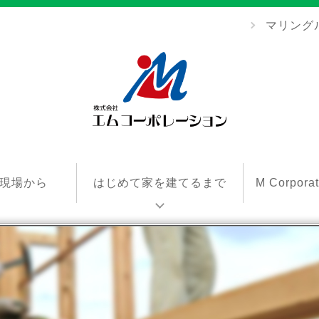
マリング
エ
ム
現場から
はじめて家を建てるまで
M Corpor
コ
ー
ポ