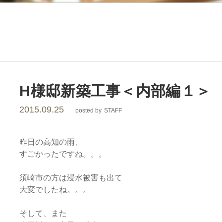
レ
ー
シ
ョ
H様邸新築工事＜内部編１＞
2015.09.25
posted by
STAFF
ン
昨日の高知の雨、
すごかったですね。。。
須崎市の方は浸水被害も出て
大変でしたね。。。
そして、また