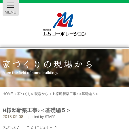
MENU
エ
ム
コ
ー
HOME
家づくりの現場から
H様邸新築工事♪＜基礎編５＞
>
>
ポ
H様邸新築工事♪＜基礎編５＞
2015.09.08
レ
posted by
STAFF
みなさん、こんにちは＾＾