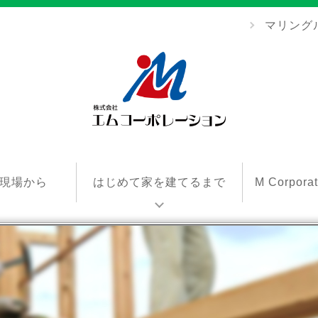
マリング
エ
ム
現場から
はじめて家を建てるまで
M Corpor
コ
ー
ポ