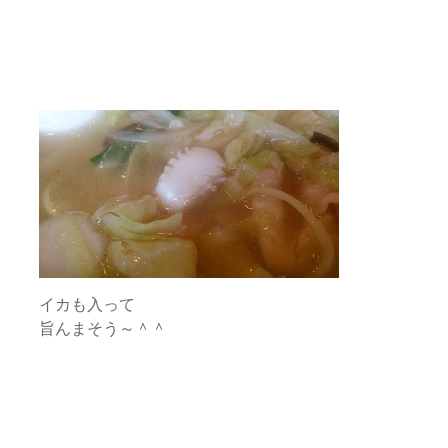
イカも入って
旨んまそう～＾＾