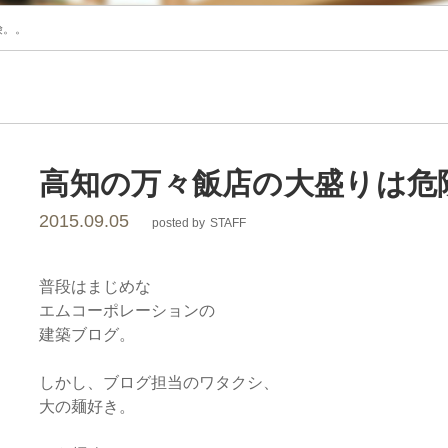
レ
険。。
ー
シ
ョ
高知の万々飯店の大盛りは危
2015.09.05
posted by
STAFF
ン
普段はまじめな
エムコーポレーションの
建築ブログ。
しかし、ブログ担当のワタクシ、
大の麺好き。