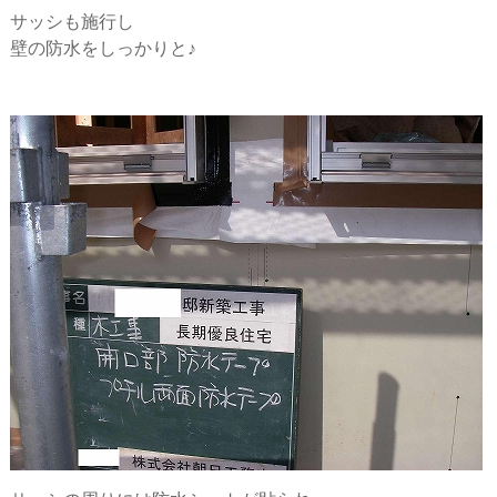
ー
サッシも施行し
壁の防水をしっかりと♪
シ
ョ
ン