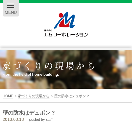
MENU
エ
ム
コ
ー
HOME
家づくりの現場から
壁の防水はデュポン？
>
>
ポ
壁の防水はデュポン？
2013.03.18
レ
posted by
staff