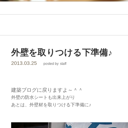
レ
ー
シ
ョ
外壁を取りつける下準備♪
2013.03.25
posted by
staff
ン
建築ブログに戻りますよ～＾＾
外壁の防水シートも出来上がり
あとは、外壁材を取りつける下準備に♪