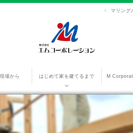
マリング
エ
ム
現場から
はじめて家を建てるまで
M Corpor
コ
ー
ポ