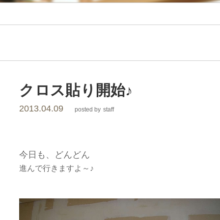
レ
ー
シ
ョ
クロス貼り開始♪
2013.04.09
posted by
staff
ン
今日も、どんどん
進んで行きますよ～♪