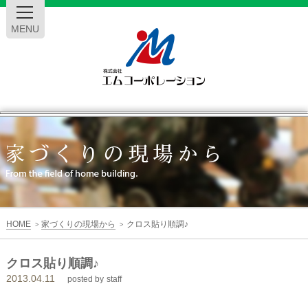
MENU
エ
ム
コ
ー
HOME
家づくりの現場から
クロス貼り順調♪
>
>
ポ
クロス貼り順調♪
2013.04.11
レ
posted by
staff