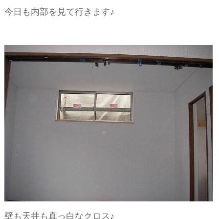
ー
今日も内部を見て行きます♪
シ
ョ
ン
壁も天井も真っ白なクロス♪